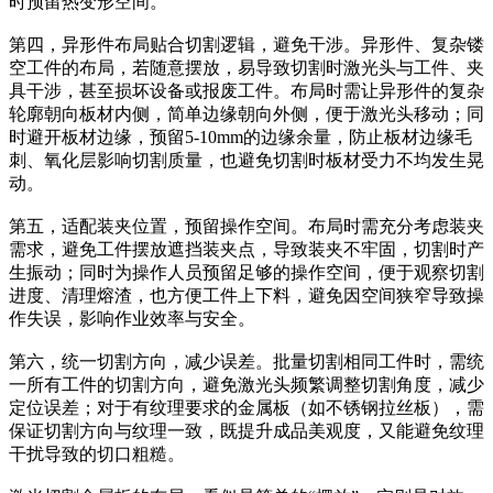
时预留热变形空间。
第四，异形件布局贴合切割逻辑，避免干涉。异形件、复杂镂
空工件的布局，若随意摆放，易导致切割时激光头与工件、夹
具干涉，甚至损坏设备或报废工件。布局时需让异形件的复杂
轮廓朝向板材内侧，简单边缘朝向外侧，便于激光头移动；同
时避开板材边缘，预留5-10mm的边缘余量，防止板材边缘毛
刺、氧化层影响切割质量，也避免切割时板材受力不均发生晃
动。
第五，适配装夹位置，预留操作空间。布局时需充分考虑装夹
需求，避免工件摆放遮挡装夹点，导致装夹不牢固，切割时产
生振动；同时为操作人员预留足够的操作空间，便于观察切割
进度、清理熔渣，也方便工件上下料，避免因空间狭窄导致操
作失误，影响作业效率与安全。
第六，统一切割方向，减少误差。批量切割相同工件时，需统
一所有工件的切割方向，避免激光头频繁调整切割角度，减少
定位误差；对于有纹理要求的金属板（如不锈钢拉丝板），需
保证切割方向与纹理一致，既提升成品美观度，又能避免纹理
干扰导致的切口粗糙。