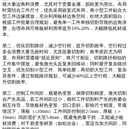
致大量边角料浪费，尤其对于贵重金属，损耗更为突出。布局
时需结合工件尺寸，优先采用嵌套式布局，将小型工件贴合大
型工件边缘摆放，充分利用板材边角空间，杜绝大面积留白；
根据工件批量合理规划，避免单一工件单独切割导致的边角浪
费，合理布局可将板材利用率提升10%-20%，大幅降低耗材成
本。
第二，优化切割路径，减少空行程，提升切割效率。空行程过
多会浪费大量无效时间，尤其批量切割时，效率差距尤为明
显。布局时需遵循“就近原则”，将尺寸相近、切割路径相似的
工件集中摆放，避免激光头反复来回移动；同时避开复杂路径
交叉，优先切割小型工件、简单轮廓，再切割大型工件、复杂
异形件，通过智能路径规划，可减少40%以上空行程，大幅提
升切割效率。
第三，控制工件间距，规避热变形，保障切割精度。激光切割
会产生高温，若工件间距过小，相邻工件切割时产生的热量会
相互传导，导致板材热变形、切口歪斜，影响尺寸精度。常规
情况下，薄板（≤10mm）工件间距控制在2-5mm，厚板（＞
10mm）间距需扩大至5-8mm，既避免热量干扰，又能减少板
材浪费；对于易变形材质（如铝合金），需适当加大间距，同