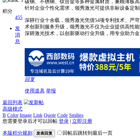
碳钢、不锈钢、钛合金等多种金属材质，兼顾薄板高
针对企业个性化需求，领秀激光可提供非标设备定制
积分
455
深耕行业十余载，领秀激光凭借54项专利技术、严
术创新到服务升级，领秀激光不仅为企业提供高性能
发
深耕激光技术，以创新驱动行业升级，用专业助力金
消
息
回复
使用道具
举报
返回列表
高级模式
B
Color
Image
Link
Quote
Code
Smilies
您需要登录后才可以回帖
登录
|
立即注册
本版积分规则
回帖后跳转到最后一页
发表回复