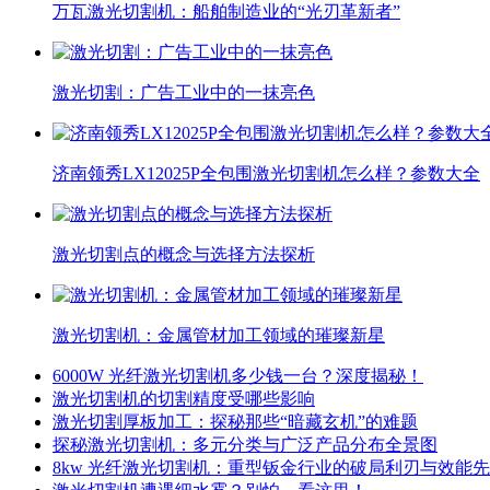
万瓦激光切割机：船舶制造业的“光刃革新者”
激光切割：广告工业中的一抹亮色
济南领秀LX12025P全包围激光切割机怎么样？参数大全
激光切割点的概念与选择方法探析
激光切割机：金属管材加工领域的璀璨新星
6000W 光纤激光切割机多少钱一台？深度揭秘！
激光切割机的切割精度受哪些影响
激光切割厚板加工：探秘那些“暗藏玄机”的难题
探秘激光切割机：多元分类与广泛产品分布全景图
8kw 光纤激光切割机：重型钣金行业的破局利刃与效能