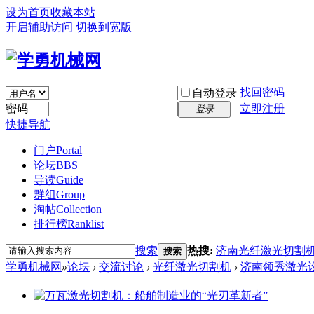
设为首页
收藏本站
开启辅助访问
切换到宽版
找回密码
自动登录
密码
立即注册
登录
快捷导航
门户
Portal
论坛
BBS
导读
Guide
群组
Group
淘帖
Collection
排行榜
Ranklist
搜索
热搜:
济南光纤激光切割
搜索
学勇机械网
»
论坛
›
交流讨论
›
光纤激光切割机
›
济南领秀激光设