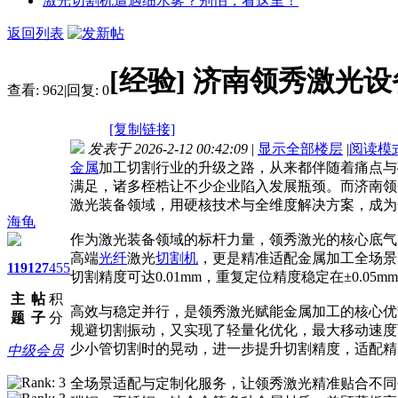
激光切割机遭遇细水雾？别怕，看这里！
返回列表
[经验]
济南领秀激光设
查看:
962
|
回复:
0
[复制链接]
发表于 2026-2-12 00:42:09
|
显示全部楼层
|
阅读模
金属
加工切割行业的升级之路，从来都伴随着痛点与
满足，诸多桎梏让不少企业陷入发展瓶颈。而济南领
激光装备领域，用硬核技术与全维度解决方案，成为
海龟
作为激光装备领域的标杆力量，领秀激光的核心底气
高端
光纤
激光
切割机
，更是精准适配金属加工全场景
119
127
455
切割精度可达0.01mm，重复定位精度稳定在±0.
主
帖
积
高效与稳定并行，是领秀激光赋能金属加工的核心优
题
子
分
规避切割振动，又实现了轻量化优化，最大移动速度可
少小管切割时的晃动，进一步提升切割精度，适配精
中级会员
全场景适配与定制化服务，让领秀激光精准贴合不同