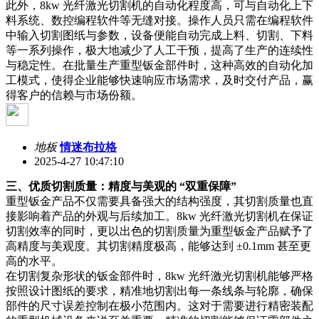
此外，8kw 光纤激光切割机的自动化程度高，可与自动化上下
料系统、数控编程软件等无缝对接。操作人员只需在编程软件
中输入切割图纸与参数，设备便能自动完成上料、切割、下料
等一系列操作，极大地减少了人工干预，提高了生产的连续性
与稳定性。在批量生产重型钣金部件时，这种高效的自动化加
工模式，使得企业能够快速响应市场需求，及时交付产品，赢
得客户的信赖与市场份额。
地板
情迷布拉格
2025-4-27 10:47:10
三、优质切割质量：精度与美观的 “双重保障”
重型钣金产品不仅需要具备强大的结构强度，其切割质量也直
接影响着产品的外观与后续加工。8kw 光纤激光切割机在保证
切割效率的同时，更以出色的切割质量为重型钣金产品赋予了
高精度与美观度。其切割精度极高，能够达到 ±0.1mm 甚至更
高的水平。
在切割复杂形状的钣金部件时，8kw 光纤激光切割机能够严格
按照设计图纸的要求，精准地切割出每一条线条与轮廓，确保
部件的尺寸误差控制在极小范围内。这对于需要进行精密装配