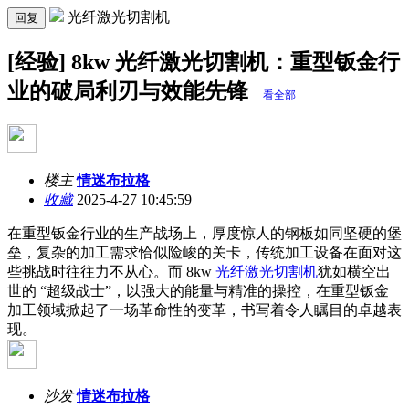
光纤激光切割机
回复
[经验] 8kw 光纤激光切割机：重型钣金行
业的破局利刃与效能先锋
看全部
楼主
情迷布拉格
收藏
2025-4-27 10:45:59
在重型钣金行业的生产战场上，厚度惊人的钢板如同坚硬的堡
垒，复杂的加工需求恰似险峻的关卡，传统加工设备在面对这
些挑战时往往力不从心。而 8kw
光纤
激光
切割机
犹如横空出
世的 “超级战士”，以强大的能量与精准的操控，在重型钣金
加工领域掀起了一场革命性的变革，书写着令人瞩目的卓越表
现。
沙发
情迷布拉格