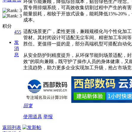
环保节能兼顾，降低综合成本，贴合绿色生产理念。
置专用排烟系统，可高效收集切割过程中产生的有害
能量损耗，相较于开放式设备，能耗降低15%-2
成本。
积分
适配场景更广，柔性更强，兼顾规模化与个性化加工
455
管材。其封闭设计可适配无尘车间、精密加工车间等
发
胜任。更值得一提的是，部分高端机型可搭配自动化
消
息
从安全防护到精度提升，从环保节能到场景适配，封
效”的双向兼顾，既守护了操作人员的身体健康，又
主流趋势，助力更多企业实现加工升级，抢占市场竞
回复
使用道具
举报
返回列表