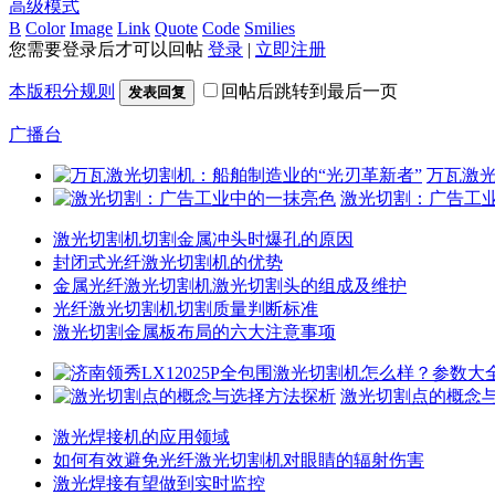
高级模式
B
Color
Image
Link
Quote
Code
Smilies
您需要登录后才可以回帖
登录
|
立即注册
本版积分规则
回帖后跳转到最后一页
发表回复
广播台
万瓦激光
激光切割：广告工
激光切割机切割金属冲头时爆孔的原因
封闭式光纤激光切割机的优势
金属光纤激光切割机激光切割头的组成及维护
光纤激光切割机切割质量判断标准
激光切割金属板布局的六大注意事项
激光切割点的概念
激光焊接机的应用领域
如何有效避免光纤激光切割机对眼睛的辐射伤害
激光焊接有望做到实时监控