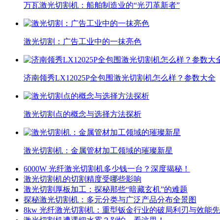
万瓦激光切割机：船舶制造业的“光刃革新者”
激光切割：广告工业中的一抹亮色
济南领秀LX12025P全包围激光切割机怎么样？参数大全
激光切割点的概念与选择方法探析
激光切割机：金属管材加工领域的璀璨新星
6000W 光纤激光切割机多少钱一台？深度揭秘！
激光切割机的切割精度受哪些影响
激光切割厚板加工：探秘那些“暗藏玄机”的难题
探秘激光切割机：多元分类与广泛产品分布全景图
8kw 光纤激光切割机：重型钣金行业的破局利刃与效能