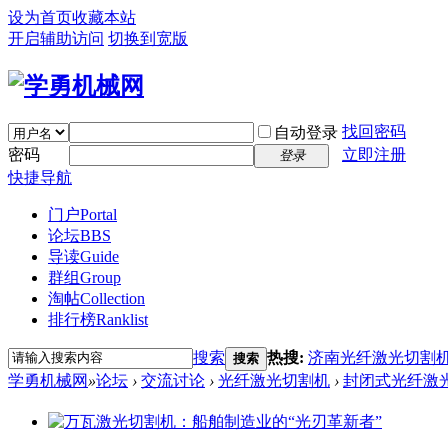
设为首页
收藏本站
开启辅助访问
切换到宽版
找回密码
自动登录
密码
立即注册
登录
快捷导航
门户
Portal
论坛
BBS
导读
Guide
群组
Group
淘帖
Collection
排行榜
Ranklist
搜索
热搜:
济南光纤激光切割
搜索
学勇机械网
»
论坛
›
交流讨论
›
光纤激光切割机
›
封闭式光纤激