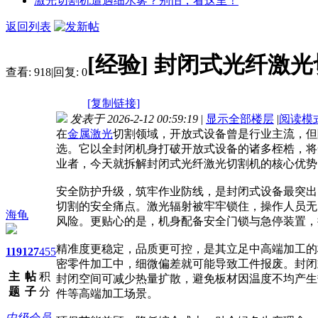
激光切割机遭遇细水雾？别怕，看这里！
返回列表
[经验]
封闭式光纤激光
查看:
918
|
回复:
0
[复制链接]
发表于 2026-2-12 00:59:19
|
显示全部楼层
|
阅读模
在
金属
激光
切割领域，开放式设备曾是行业主流，但
选。它以全封闭机身打破开放式设备的诸多桎梏，将
业者，今天就拆解封闭式光纤激光切割机的核心优势
安全防护升级，筑牢作业防线，是封闭式设备最突出
切割的安全痛点。激光辐射被牢牢锁住，操作人员无
海龟
风险。更贴心的是，机身配备安全门锁与急停装置，
精准度更稳定，品质更可控，是其立足中高端加工的
119
127
455
密零件加工中，细微偏差就可能导致工件报废。封闭
主
帖
积
封闭空间可减少热量扩散，避免板材因温度不均产生
题
子
分
件等高端加工场景。
中级会员