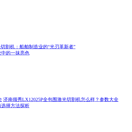
切割机：船舶制造业的“光刃革新者”
业中的一抹亮色
济南领秀LX12025P全包围激光切割机怎么样？参数大全
与选择方法探析