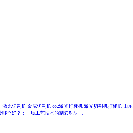
机
激光切割机
金属切割机
co2激光打标机
激光切割机打标机
山东
哪个好？：一场工艺技术的精彩对决 ...