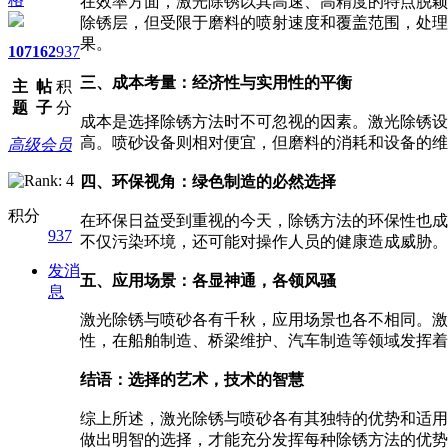
在效率方面，激光除锈以其高速、高精度的特点脱颖
除锈层，但受限于磨料的喷射速度和覆盖范围，处理
果。
107
162
937
三、成本考量：经济性与实用性的平衡
主
帖
积
题
子
分
成本是选择除锈方法时不可忽视的因素。激光除锈设
高。喷砂设备则相对便宜，但磨料的消耗和设备的维
高级会员
四、环保视角：绿色制造的必然选择
积分
在环保日益受到重视的今天，除锈方法的环保性也成
937
不仅污染环境，还可能对操作人员的健康造成威胁。
发消
五、应用场景：各显神通，各领风骚
息
激光除锈与喷砂各有千秋，应用场景也各不相同。激
性，在船舶制造、桥梁维护、汽车制造等领域发挥着
结语：选择的艺术，技术的智慧
综上所述，激光除锈与喷砂各有其独特的优势和适用
做出明智的选择，才能充分发挥每种除锈方法的优势