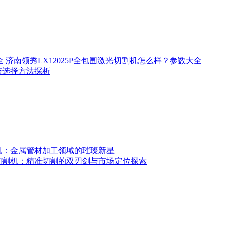
济南领秀LX12025P全包围激光切割机怎么样？参数大全
与选择方法探析
机：金属管材加工领域的璀璨新星
切割机：精准切割的双刃剑与市场定位探索