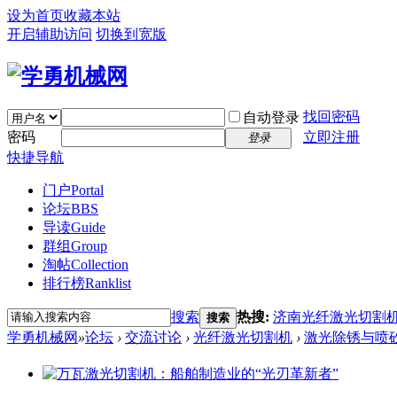
设为首页
收藏本站
开启辅助访问
切换到宽版
找回密码
自动登录
密码
立即注册
登录
快捷导航
门户
Portal
论坛
BBS
导读
Guide
群组
Group
淘帖
Collection
排行榜
Ranklist
搜索
热搜:
济南光纤激光切割
搜索
学勇机械网
»
论坛
›
交流讨论
›
光纤激光切割机
›
激光除锈与喷砂