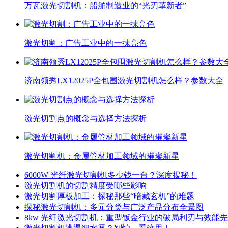
万瓦激光切割机：船舶制造业的“光刃革新者”
激光切割：广告工业中的一抹亮色
济南领秀LX12025P全包围激光切割机怎么样？参数大全
激光切割点的概念与选择方法探析
激光切割机：金属管材加工领域的璀璨新星
6000W 光纤激光切割机多少钱一台？深度揭秘！
激光切割机的切割精度受哪些影响
激光切割厚板加工：探秘那些“暗藏玄机”的难题
探秘激光切割机：多元分类与广泛产品分布全景图
8kw 光纤激光切割机：重型钣金行业的破局利刃与效能