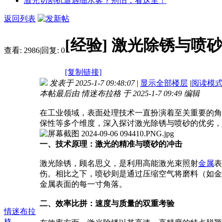
激光切割机遭遇细水雾？别怕，看这里！
返回列表
[经验]
激光除锈与喷
查看:
2986
|
回复:
0
[复制链接]
发表于 2025-1-7 09:48:07
|
显示全部楼层
|
阅读模
本帖最后由 情迷布拉格 于 2025-1-7 09:49 编辑
在工业领域，表面处理技术一直扮演着至关重要的角
保性等多个维度，深入探讨激光除锈与喷砂的优劣，jina
一、技术原理：激光的精准与喷砂的冲击
激光除锈，顾名思义，是利用高能激光束照射
金属
表
伤。相比之下，喷砂则是通过压缩空气将磨料（如金
金属表面的每一寸角落。
二、效率比拼：速度与质量的双重考验
情迷布拉
格