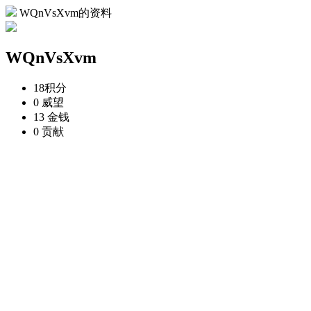
WQnVsXvm的资料
WQnVsXvm
18
积分
0
威望
13
金钱
0
贡献