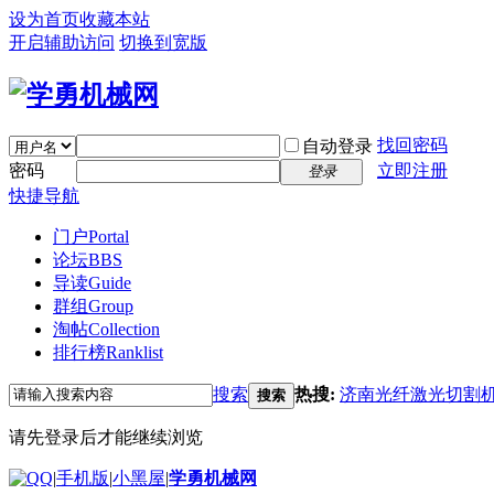
设为首页
收藏本站
开启辅助访问
切换到宽版
找回密码
自动登录
密码
立即注册
登录
快捷导航
门户
Portal
论坛
BBS
导读
Guide
群组
Group
淘帖
Collection
排行榜
Ranklist
搜索
热搜:
济南光纤激光切割
搜索
请先登录后才能继续浏览
|
手机版
|
小黑屋
|
学勇机械网